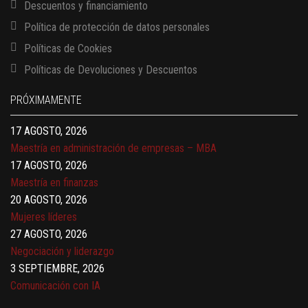
Descuentos y financiamiento
Política de protección de datos personales
Políticas de Cookies
13 AGOSTO, 2026
Políticas de Devoluciones y Descuentos
Finanzas para no financieros
17 AGOSTO, 2026
PRÓXIMAMENTE
Gerencia de empresas familiares
17 AGOSTO, 2026
Maestría en administración de empresas – MBA
17 AGOSTO, 2026
Maestría en finanzas
20 AGOSTO, 2026
Mujeres líderes
27 AGOSTO, 2026
Negociación y liderazgo
3 SEPTIEMBRE, 2026
Comunicación con IA
7 SEPTIEMBRE, 2026