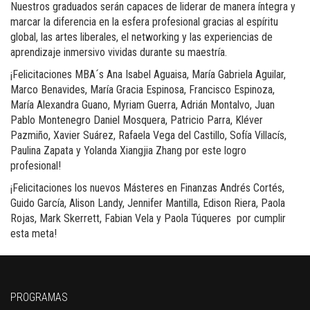
Nuestros graduados serán capaces de liderar de manera íntegra y
marcar la diferencia en la esfera profesional gracias al espíritu
global, las artes liberales, el networking y las experiencias de
aprendizaje inmersivo vividas durante su maestría.
¡Felicitaciones MBA´s
Ana Isabel Aguaisa, María Gabriela Aguilar,
Marco Benavides, María Gracia Espinosa, Francisco Espinoza,
María Alexandra Guano, Myriam Guerra, Adrián Montalvo, Juan
Pablo Montenegro
Daniel Mosquera, Patricio Parra, Kléver
Pazmiño, Xavier Suárez, Rafaela Vega del Castillo, Sofía Villacís,
Paulina Zapata y Yolanda Xiangjia Zhang
por este logro
profesional!
¡Felicitaciones los nuevos Másteres en Finanzas
Andrés Cortés,
Guido García, Alison Landy, Jennifer Mantilla, Edison Riera, Paola
Rojas, Mark Skerrett, Fabian Vela y Paola Túqueres
por cumplir
esta meta!
PROGRAMAS