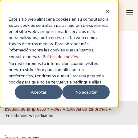
Tog
Este sitio web almacena cookies en su computadora.
navi
Estas cookies se utilizan para mejorar su experiencia
en el sitio web y proporcionarle servicios más
personalizados, tanto en este sitio web como a
través de otros medios. Para obtener más
información sobre las cookies que utilizamos,
consulte nuestra
Política de cookies
.
No rastrearemos tu información cuando visites
nuestro sitio. Pero para cumplir con tus
preferencias, tendremos que utilizar una pequeña
cookie para que no se te vuelva a pedir que elijas.
¡Felicitaciones graduados!
Aceptar
No aceptar
Escuela de Empresas
»
News
»
Escuela de Empresas
»
¡Felicitaciones graduados!
[cq_vc_cqcarousel