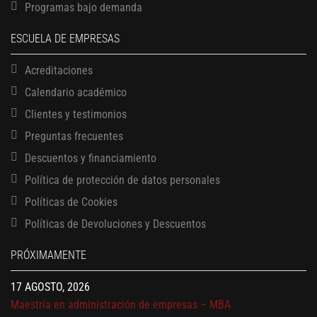
Programas bajo demanda
ESCUELA DE EMPRESAS
Acreditaciones
Calendario académico
Clientes y testimonios
Preguntas frecuentes
Descuentos y financiamiento
Política de protección de datos personales
Políticas de Cookies
13 AGOSTO, 2026
Políticas de Devoluciones y Descuentos
Finanzas para no financieros
17 AGOSTO, 2026
PRÓXIMAMENTE
Gerencia de empresas familiares
17 AGOSTO, 2026
Maestría en administración de empresas – MBA