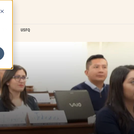
D2L
USFQ