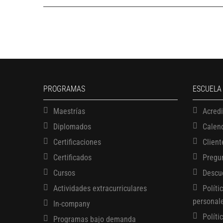
PROGRAMAS
ESCUELA
Maestrías
Acred
Diplomados
Calen
Certificaciones
Client
Certificados
Pregu
Cursos
Descu
Actividades extracurriculares
Políti
personal
In-company
Políti
Programas bajo demanda