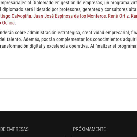
 empresariales al Diplomado en gestión de empresas, un programa vir
El diplomado será liderado por profesores, gerentes y consultores al
tiago Calvopiña
,
Juan José Espinosa de los Monteros
,
René Ortiz
,
Ka
o Ochoa
.
nderán sobre administración estratégica, creatividad empresarial, fi
 del talento. Además, podrán complementar los conocimientos adquiri
ransformación digital y excelencia operativa. Al finalizar el program
13 AGOSTO, 2026
Finanzas para no financieros
17 AGOSTO, 2026
Gerencia de empresas familiare
17 AGOSTO, 2026
 DE EMPRESAS
PRÓXIMAMENTE
Maestría en administración de 