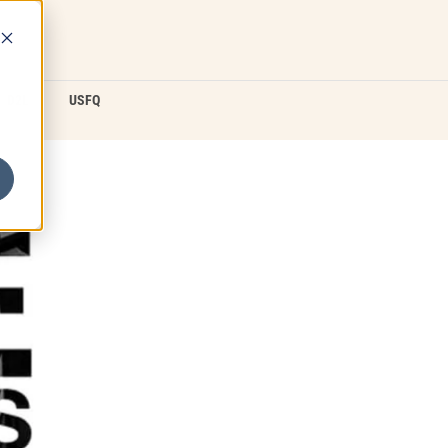
D2L
USFQ