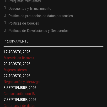
Preguntas frecuentes
Descuentos y financiamiento
13 AGOSTO, 2026
Política de protección de datos personales
Finanzas para no financieros
17 AGOSTO, 2026
Políticas de Cookies
Gerencia de empresas familiares
Políticas de Devoluciones y Descuentos
17 AGOSTO, 2026
Maestría en administración de empresas – MBA
PRÓXIMAMENTE
17 AGOSTO, 2026
Maestría en finanzas
20 AGOSTO, 2026
Mujeres líderes
27 AGOSTO, 2026
Negociación y liderazgo
3 SEPTIEMBRE, 2026
Comunicación con IA
7 SEPTIEMBRE, 2026
Gobernanza de datos
13 AGOSTO, 2026