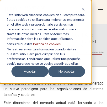
Tog
Este sitio web almacena cookies en su computadora.
navi
Estas cookies se utilizan para mejorar su experiencia
en el sitio web y proporcionarle servicios más
personalizados, tanto en este sitio web como a
TRANSFORMACIÓN DIGITAL:
través de otros medios. Para obtener más
información sobre las cookies que utilizamos,
GESTIÓN DEL CAMBIO EN LA LOCURA DEL
consulte nuestra
Política de cookies
.
PORTAFOLIO DE PROYECTOS
No rastrearemos tu información cuando visites
Autores: Christian A. Estay, PhD. - Javier Fernández Ros, PhD (c)
nuestro sitio. Pero para cumplir con tus
Calidad académica para el talento
preferencias, tendremos que utilizar una pequeña
cookie para que no se te vuelva a pedir que elijas.
Aceptar
No aceptar
En los últimos años, la evolución de la tecnología ha generado
un nuevo paradigma para las organizaciones de distintos
tamaños y sectores.
Este dinamismo del mercado actual está forzando a las