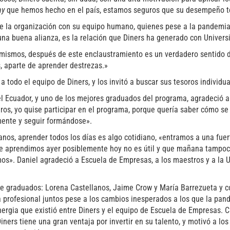
ny
que hemos hecho en el país, estamos seguros que su desempeño te
de la organización con su equipo humano, quienes pese a la pandemia,
una buena alianza, es la relación que Diners ha generado con Univers
mismos, después de este enclaustramiento es un verdadero sentido de 
, aparte de aprender destrezas.»
 a todo el equipo de Diners, y los invitó a buscar sus tesoros individu
l Ecuador, y uno de los mejores graduados del programa, agradeció a la
ros, yo quise participar en el programa, porque quería saber cómo se
emente y seguir formándose».
nos, aprender todos los días es algo cotidiano, «entramos a una fu
ue aprendimos ayer posiblemente hoy no es útil y que mañana tampoc
». Daniel agradeció a Escuela de Empresas, a los maestros y a la Un
de graduados: Lorena Castellanos, Jaime Crow y María Barrezueta y c
 profesional juntos pese a los cambios inesperados a los que la pan
nergia que existió entre Diners y el equipo de Escuela de Empresas. 
ners tiene una gran ventaja por invertir en su talento, y motivó a lo