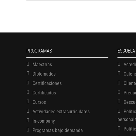
PROGRAMAS
ESCUELA
Maestrías
Acred
Diplomados
Calen
Certificaciones
Client
Certificados
Pregu
Cursos
Descu
Actividades extracurriculares
Políti
personal
In-company
Políti
Programas bajo demanda