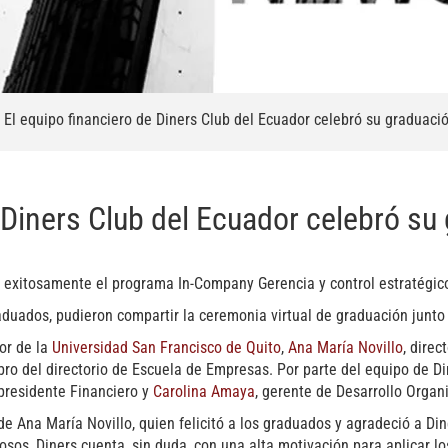
»
El equipo financiero de Diners Club del Ecuador celebró su graduac
e Diners Club del Ecuador celebró s
exitosamente el programa In-Company Gerencia y control estratégic
aduados, pudieron compartir la ceremonia virtual de graduación junto
or de la
Universidad San Francisco de Quito
,
Ana María Novillo
, dire
bro del directorio de Escuela de Empresas. Por parte del equipo de 
epresidente Financiero y
Carolina Amaya
, gerente de Desarrollo Organ
de Ana María Novillo, quien felicitó a los graduados y agradeció a Din
os, Diners cuenta, sin duda, con una alta motivación para aplicar lo