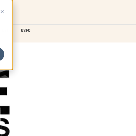
D2L
USFQ