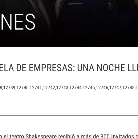
ONES
ELA DE EMPRESAS: UNA NOCHE LL
738,12739,12740,12741,12742,12743,12744,12745,12746,12747,12748
o el teatro Shakespeare recibió a más de 300 invitados q