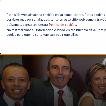
Este sitio web almacena cookies en su computadora. Estas cookies se
servicios más personalizados, tanto en este sitio web como a travé
MAESTRÍAS
utilizamos, consulte nuestra
Política de cookies
.
No rastrearemos tu información cuando visites nuestro sitio. Pero 
cookie para que no se te vuelva a pedir que elijas.