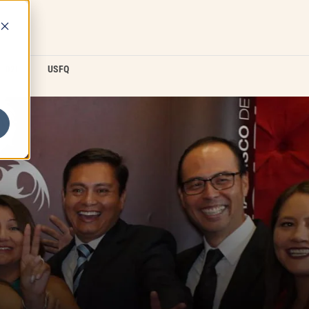
D2L
USFQ