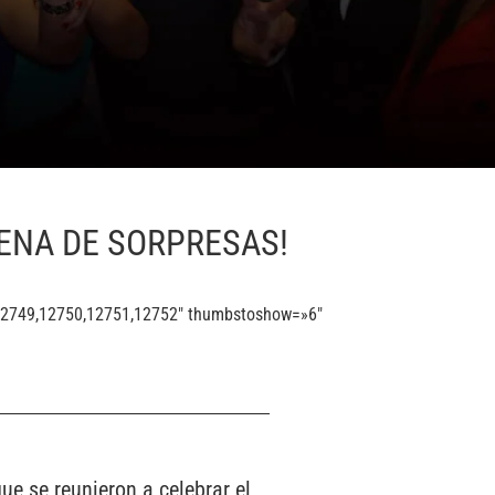
ENA DE SORPRESAS!
,12749,12750,12751,12752″ thumbstoshow=»6″
ue se reunieron a celebrar el