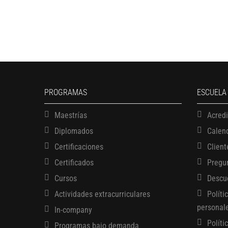
PROGRAMAS
ESCUELA
Maestrías
Acred
Diplomados
Calen
Certificaciones
Client
Certificados
Pregu
Cursos
Descu
Actividades extracurriculares
Políti
personal
In-company
Políti
Programas bajo demanda