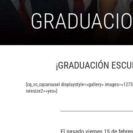
GRADUACI
¡GRADUACIÓN ESCU
[cq_vc_cqcarousel displaystyle=»gallery» images=»12
isresize2=»yes»]
El pasado viernes 15 de febrer