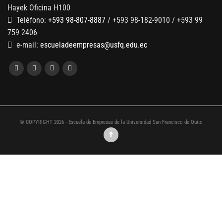
Hayek Oficina H100
Teléfono:
+593 98-807-8887
/ +593 98-182-9010 / +593 99
759 2406
e-mail:
escueladeempresas@usfq.edu.ec
© COPYRIGHT 2026 - Escuela de Empresas de la Universidad San Francisco de Quito