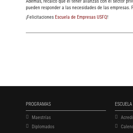
Además, recalcó que el tener alianzas con el sector pr
pueden responder a las necesidades de las empresas. Po
¡Felicitaciones
Escuela de Empresas USFQ
!
PROGRAMAS
ESCUELA
Maestrías
Acred
Diplomados
Calen