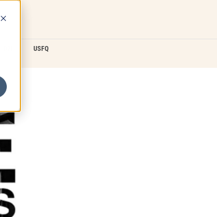
D2L
USFQ