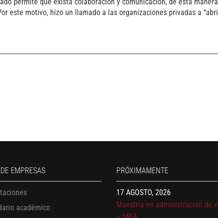
ivado permite que exista colaboración y comunicación, de esta maner
r este motivo, hizo un llamado a las organizaciones privadas a “abri
13 AGOSTO, 2026
Finanzas para no financieros
17 AGOSTO, 2026
Gerencia de empresas familiare
17 AGOSTO, 2026
 DE EMPRESAS
PRÓXIMAMENTE
Maestría en administración de 
itaciones
– MBA
17 AGOSTO, 2026
dario académico
Maestría en finanzas