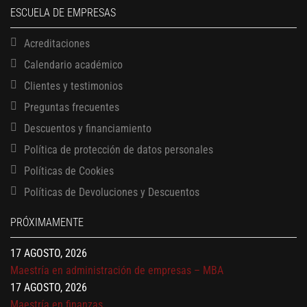
ESCUELA DE EMPRESAS
Acreditaciones
Calendario académico
Clientes y testimonios
Preguntas frecuentes
Descuentos y financiamiento
Política de protección de datos personales
Políticas de Cookies
13 AGOSTO, 2026
Políticas de Devoluciones y Descuentos
Finanzas para no financieros
17 AGOSTO, 2026
PRÓXIMAMENTE
Gerencia de empresas familiares
17 AGOSTO, 2026
Maestría en administración de empresas – MBA
17 AGOSTO, 2026
Maestría en finanzas