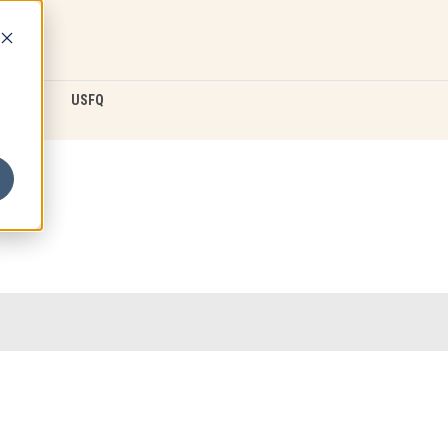
D2L
USFQ