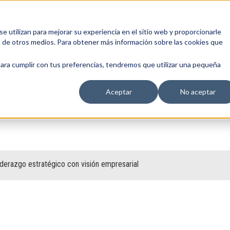
 utilizan para mejorar su experiencia en el sitio web y proporcionarle
s de otros medios. Para obtener más información sobre las cookies que
EDUCACIÓN EMPRESARIAL
ESCUELA DE EMPRESAS
BLOG
para cumplir con tus preferencias, tendremos que utilizar una pequeña
 estratégico con visión empresarial
Aceptar
No aceptar
iderazgo estratégico con visión empresarial