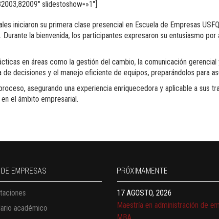
2003,82009″ slidestoshow=»1″]
ciales iniciaron su primera clase presencial en Escuela de Empresas US
. Durante la bienvenida, los participantes expresaron su entusiasmo por 
ticas en áreas como la gestión del cambio, la comunicación gerencial y
de decisiones y el manejo eficiente de equipos, preparándolos para as
proceso, asegurando una experiencia enriquecedora y aplicable a sus tra
 en el ámbito empresarial.
13 AGOSTO, 2026
Finanzas para no financieros
17 AGOSTO, 2026
 DE EMPRESAS
PRÓXIMAMENTE
Gerencia de empresas familiares
taciones
17 AGOSTO, 2026
Maestría en administración de e
dario académico
MBA