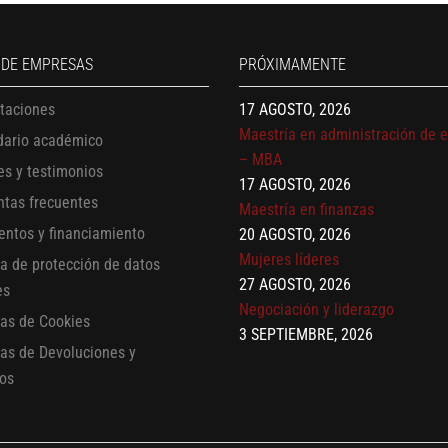
13 AGOSTO, 2026
Finanzas para no financieros
17 AGOSTO, 2026
 DE EMPRESAS
PRÓXIMAMENTE
Gerencia de empresas familiare
17 AGOSTO, 2026
itaciones
Maestría en administración de 
dario académico
– MBA
es y testimonios
17 AGOSTO, 2026
ntas frecuentes
Maestría en finanzas
20 AGOSTO, 2026
entos y financiamiento
Mujeres líderes
ca de protección de datos
27 AGOSTO, 2026
es
Negociación y liderazgo
cas de Cookies
3 SEPTIEMBRE, 2026
cas de Devoluciones y
Comunicación con IA
os
7 SEPTIEMBRE, 2026
Gobernanza de datos
13 AGOSTO, 2026