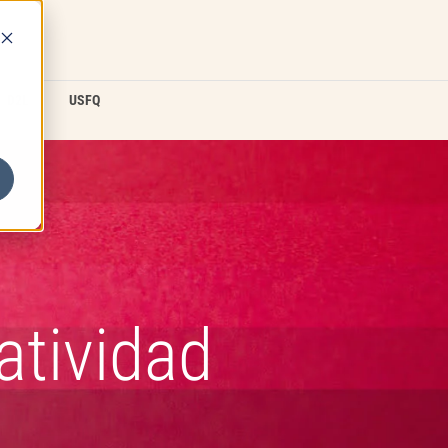
D2L
USFQ
atividad