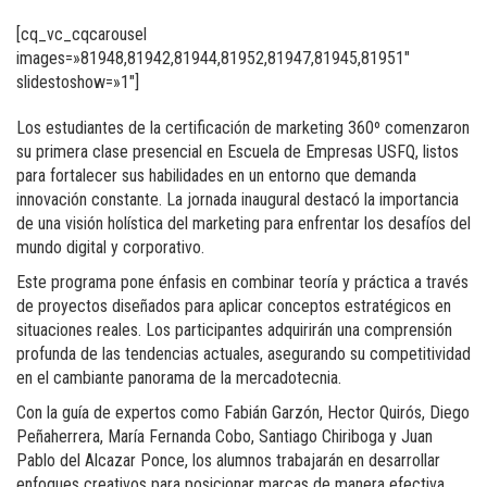
[cq_vc_cqcarousel
images=»81948,81942,81944,81952,81947,81945,81951″
slidestoshow=»1″]
Los estudiantes de la certificación de marketing 360º comenzaron
su primera clase presencial en Escuela de Empresas USFQ, listos
para fortalecer sus habilidades en un entorno que demanda
innovación constante. La jornada inaugural destacó la importancia
de una visión holística del marketing para enfrentar los desafíos del
mundo digital y corporativo.
Este programa pone énfasis en combinar teoría y práctica a través
de proyectos diseñados para aplicar conceptos estratégicos en
situaciones reales. Los participantes adquirirán una comprensión
profunda de las tendencias actuales, asegurando su competitividad
en el cambiante panorama de la mercadotecnia.
Con la guía de expertos como Fabián Garzón, Hector Quirós, Diego
Peñaherrera, María Fernanda Cobo, Santiago Chiriboga y Juan
Pablo del Alcazar Ponce, los alumnos trabajarán en desarrollar
enfoques creativos para posicionar marcas de manera efectiva.