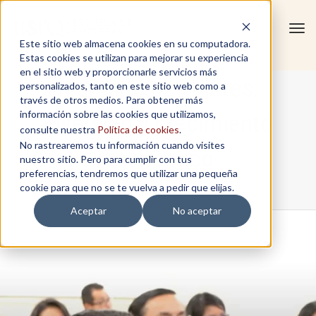
Tog
Este sitio web almacena cookies en su computadora.
navi
Estas cookies se utilizan para mejorar su experiencia
en el sitio web y proporcionarle servicios más
Mercado de valores:
personalizados, tanto en este sitio web como a
través de otros medios. Para obtener más
información sobre las cookies que utilizamos,
inversión y crecimiento
consulte nuestra
Política de cookies
.
No rastrearemos tu información cuando visites
económico
nuestro sitio. Pero para cumplir con tus
preferencias, tendremos que utilizar una pequeña
cookie para que no se te vuelva a pedir que elijas.
Home
/
Mercado de valores: inversión y crecimiento económico
Aceptar
No aceptar