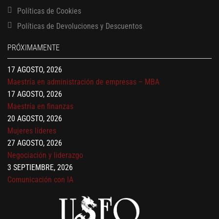
13 AGOSTO, 2026
Políticas de Cookies
Finanzas para no financieros
Políticas de Devoluciones y Descuentos
17 AGOSTO, 2026
Gerencia de empresas familiares
PRÓXIMAMENTE
17 AGOSTO, 2026
Maestría en administración de empresas – MBA
17 AGOSTO, 2026
Maestría en finanzas
20 AGOSTO, 2026
Mujeres líderes
27 AGOSTO, 2026
Negociación y liderazgo
3 SEPTIEMBRE, 2026
Comunicación con IA
7 SEPTIEMBRE, 2026
Gobernanza de datos
13 AGOSTO, 2026
Finanzas para no financieros