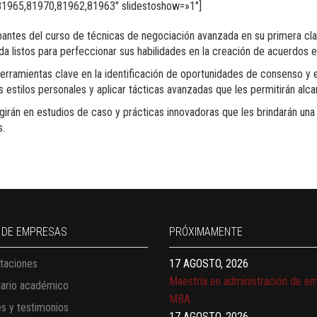
1965,81970,81962,81963″ slidestoshow=»1″]
pantes del curso de técnicas de negociación avanzada en su primera cla
a listos para perfeccionar sus habilidades en la creación de acuerdos e
herramientas clave en la identificación de oportunidades de consenso y
 estilos personales y aplicar tácticas avanzadas que les permitirán alca
girán en estudios de caso y prácticas innovadoras que les brindarán una
s.
13 AGOSTO, 2026
Finanzas para no financieros
17 AGOSTO, 2026
 DE EMPRESAS
PRÓXIMAMENTE
Gerencia de empresas familiares
taciones
17 AGOSTO, 2026
Maestría en administración de e
dario académico
MBA
es y testimonios
17 AGOSTO, 2026