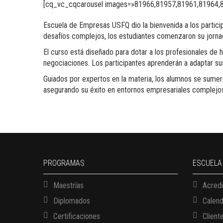
[cq_vc_cqcarousel images=»81966,81957,81961,81964,8
Escuela de Empresas USFQ dio la bienvenida a los partici
desafíos complejos, los estudiantes comenzaron su jornad
El curso está diseñado para dotar a los profesionales de 
negociaciones. Los participantes aprenderán a adaptar sus
Guiados por expertos en la materia, los alumnos se sumer
asegurando su éxito en entornos empresariales complejo
PROGRAMAS
ESCUELA
Maestrías
Acredi
Diplomados
Calen
Certificaciones
Client