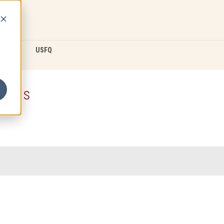
D2L
USFQ
lejos