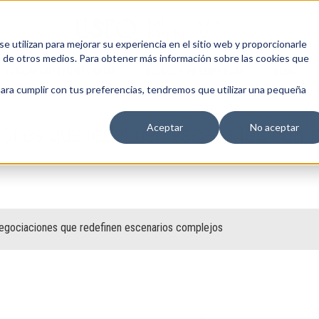
 utilizan para mejorar su experiencia en el sitio web y proporcionarle
s de otros medios. Para obtener más información sobre las cookies que
EDUCACIÓN EMPRESARIAL
ESCUELA DE EMPRESAS
BLOG
para cumplir con tus preferencias, tendremos que utilizar una pequeña
ones que redefinen escenarios comp
Aceptar
No aceptar
egociaciones que redefinen escenarios complejos