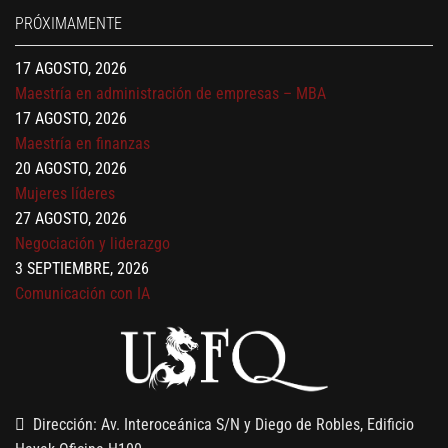
17 AGOSTO, 2026
PRÓXIMAMENTE
Gerencia de empresas familiares
17 AGOSTO, 2026
Maestría en administración de empresas – MBA
17 AGOSTO, 2026
Maestría en finanzas
20 AGOSTO, 2026
Mujeres líderes
27 AGOSTO, 2026
Negociación y liderazgo
3 SEPTIEMBRE, 2026
Comunicación con IA
7 SEPTIEMBRE, 2026
Gobernanza de datos
13 AGOSTO, 2026
Finanzas para no financieros
Dirección: Av. Interoceánica S/N y Diego de Robles, Edificio