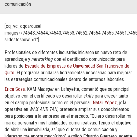
comunicación
[cq_vc_cqcarousel
images=»74543,74544,74540,74553,74552,74554,74555,74551,745
slidestoshow=»1″]
Profesionales de diferentes industrias iniciaron un nuevo reto de
aprendizaje y
networking
con el certificado comunicación para
líderes de
Escuela de Empresas de Universidad San Francisco de
Quito.
El programa brinda las herramientas necesarias para mejorar
las estrategias comunicacionales dentro de entornos laborales.
Erica Sosa
, KAM M
anager
en Lafayette, comentó que su principal
objetivo con el certificado es desarrollar
skills
para crecer tanto
en el campo profesional como en el personal.
Natali Yépez,
jefa
operativa en
WAX AND TAN
, pretende ampliar sus conocimientos
para posicionar a la empresa en el mercado. “Quiero desarrollar mi
marca personal y mis habilidades comunicativas. Tengo el objetivo
de abrir una inmobiliaria, así que el tema de comunicación y
liderazgo me aporta muchísimo”, explicó
Eduardo Guerrero, agente