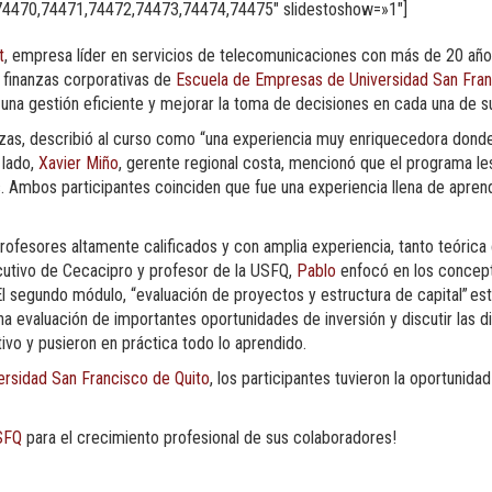
4470,74471,74472,74473,74474,74475″ slidestoshow=»1″]
t
, empresa líder en servicios de telecomunicaciones con más de 20 año
finanzas corporativas de
Escuela de Empresas de Universidad San Fran
 una gestión eficiente y mejorar la toma de decisiones en cada una de s
ranzas, describió al curso como “una experiencia muy enriquecedora don
 lado,
Xavier Miño
, gerente regional costa, mencionó que el programa le
. Ambos participantes coinciden que fue una experiencia llena de aprendi
ofesores altamente calificados y con amplia experiencia, tanto teórica 
cutivo de Cecacipro y profesor de la USFQ,
Pablo
enfocó en
los concept
El segundo módulo, “evaluación de proyectos y estructura de capital” es
a evaluación de importantes oportunidades de inversión
y discutir las d
tivo y pusieron en práctica todo lo aprendido.
ersidad San Francisco de Quito
, los participantes tuvieron la oportunida
SFQ
para el crecimiento profesional de sus colaboradores!