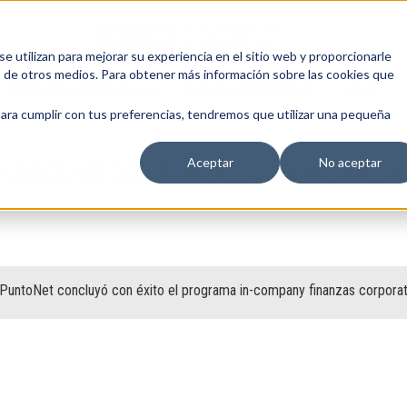
 utilizan para mejorar su experiencia en el sitio web y proporcionarle
s de otros medios. Para obtener más información sobre las cookies que
EDUCACIÓN EMPRESARIAL
ESCUELA DE EMPRESAS
BLOG
para cumplir con tus preferencias, tendremos que utilizar una pequeña
concluyó con éxito el programa in-c
Aceptar
No aceptar
PuntoNet concluyó con éxito el programa in-company finanzas corporat