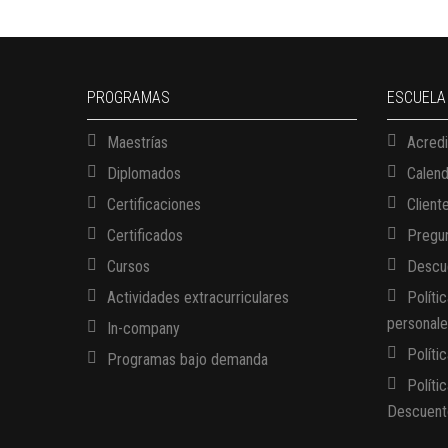
PROGRAMAS
ESCUELA
Maestrías
Acredi
Diplomados
Calen
Certificaciones
Client
Certificados
Pregun
Cursos
Descue
Actividades extracurriculares
Políti
personal
In-company
Políti
Programas bajo demanda
Políti
Descuent