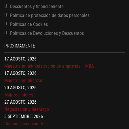
Descuentos y financiamiento
Política de protección de datos personales
Políticas de Cookies
13 AGOSTO, 2026
Finanzas para no financieros
Políticas de Devoluciones y Descuentos
17 AGOSTO, 2026
PRÓXIMAMENTE
Gerencia de empresas familiares
17 AGOSTO, 2026
Maestría en administración de empresas – MBA
17 AGOSTO, 2026
Maestría en finanzas
20 AGOSTO, 2026
Mujeres líderes
27 AGOSTO, 2026
Negociación y liderazgo
3 SEPTIEMBRE, 2026
Comunicación con IA
7 SEPTIEMBRE, 2026