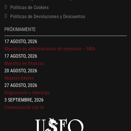
13 AGOSTO, 2026
Políticas de Cookies
Finanzas para no financieros
Políticas de Devoluciones y Descuentos
17 AGOSTO, 2026
Gerencia de empresas familiares
PRÓXIMAMENTE
17 AGOSTO, 2026
Maestría en administración de empresas – MBA
17 AGOSTO, 2026
Maestría en finanzas
20 AGOSTO, 2026
Mujeres líderes
27 AGOSTO, 2026
Negociación y liderazgo
3 SEPTIEMBRE, 2026
Comunicación con IA
7 SEPTIEMBRE, 2026
Gobernanza de datos
13 AGOSTO, 2026
Finanzas para no financieros