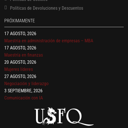
13 AGOSTO, 2026
Políticas de Devoluciones y Descuentos
Finanzas para no financieros
17 AGOSTO, 2026
PRÓXIMAMENTE
Gerencia de empresas familiares
17 AGOSTO, 2026
Maestría en administración de empresas – MBA
17 AGOSTO, 2026
Maestría en finanzas
20 AGOSTO, 2026
Mujeres líderes
27 AGOSTO, 2026
Negociación y liderazgo
3 SEPTIEMBRE, 2026
Comunicación con IA
7 SEPTIEMBRE, 2026
Gobernanza de datos
13 AGOSTO, 2026
Finanzas para no financieros