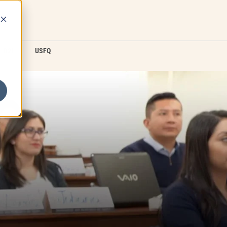
D2L
USFQ