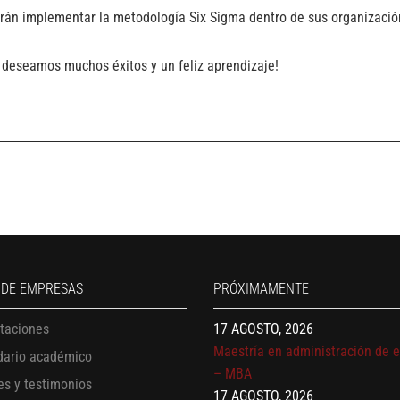
odrán implementar la metodología Six Sigma dentro de sus organizació
es deseamos muchos éxitos y un feliz aprendizaje!
13 AGOSTO, 2026
Finanzas para no financieros
17 AGOSTO, 2026
Gerencia de empresas familiare
17 AGOSTO, 2026
 DE EMPRESAS
PRÓXIMAMENTE
Maestría en administración de 
– MBA
itaciones
17 AGOSTO, 2026
dario académico
Maestría en finanzas
es y testimonios
20 AGOSTO, 2026