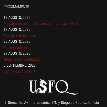
17 AGOSTO, 2026
PRÓXIMAMENTE
Gerencia de empresas familiares
17 AGOSTO, 2026
Maestría en administración de empresas – MBA
17 AGOSTO, 2026
Maestría en finanzas
20 AGOSTO, 2026
Mujeres líderes
27 AGOSTO, 2026
Negociación y liderazgo
3 SEPTIEMBRE, 2026
Comunicación con IA
7 SEPTIEMBRE, 2026
Gobernanza de datos
13 AGOSTO, 2026
Finanzas para no financieros
Dirección: Av. Interoceánica S/N y Diego de Robles, Edificio