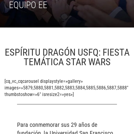
EQUIPO EE
ESPÍRITU DRAGÓN USFQ: FIESTA
TEMÁTICA STAR WARS
[cq_vc_cqcarousel displaystyle=»gallery»
images=»5879,5880,5881,5882,5883,5884,5885,5886,5887,5888″
thumbstoshow=»6″ isresize2=»yes»]
Para conmemorar sus 29 años de
fundación, la Universidad San Francisco