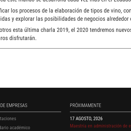
ficar los procesos de la elaboración de tipos de vino, co
idas y explorar las posibilidades de negocios alrededor
otros esta última charla 2019, el 2020 tendremos nuevos
os disfrutarán.
13 AGOSTO, 2026
Finanzas para no financieros
17 AGOSTO, 2026
 DE EMPRESAS
PRÓXIMAMENTE
Gerencia de empresas familiare
17 AGOSTO, 2026
itaciones
Maestría en administración de 
dario académico
– MBA