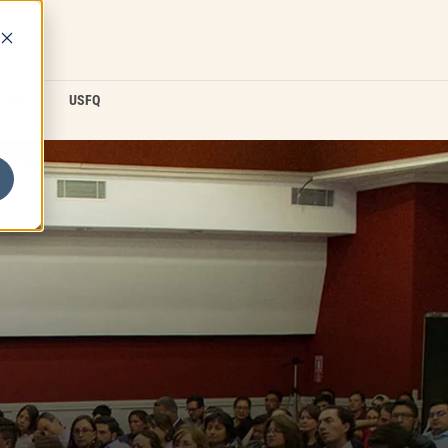
D2L
USFQ