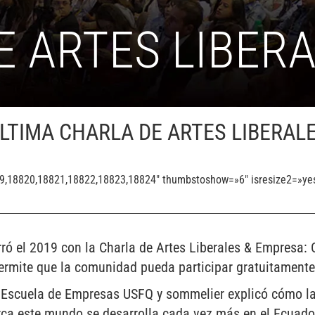
E ARTES LIBER
LTIMA CHARLA DE ARTES LIBERAL
19,18820,18821,18822,18823,18824″ thumbstoshow=»6″ isresize2=»ye
ó el 2019 con la Charla de Artes Liberales & Empresa: C
permite que la comunidad pueda participar gratuitamente
 Escuela de Empresas USFQ y sommelier explicó cómo la c
erca este mundo se desarrolla cada vez más en el Ecuado