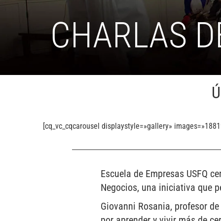
CHARLAS D
Ú
[cq_vc_cqcarousel displaystyle=»gallery» images=»188
Escuela de Empresas USFQ cerr
Negocios, una iniciativa que 
Giovanni Rosania, profesor de
por aprender y vivir más de c