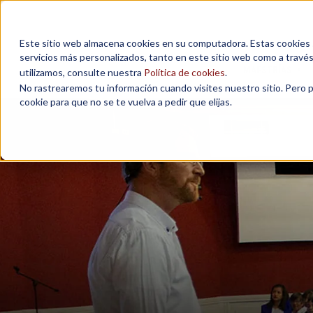
Este sitio web almacena cookies en su computadora. Estas cookies se
servicios más personalizados, tanto en este sitio web como a travé
MAESTRÍAS
utilizamos, consulte nuestra
Política de cookies
.
No rastrearemos tu información cuando visites nuestro sitio. Pero 
cookie para que no se te vuelva a pedir que elijas.