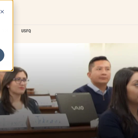
D2L
USFQ