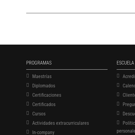
PROGRAMAS
ESCUELA
Maestrías
Acred
Diplomados
Calen
Certificaciones
Client
Certificados
Pregu
Cursos
Descu
Actividades extracurriculares
Políti
personal
In-company