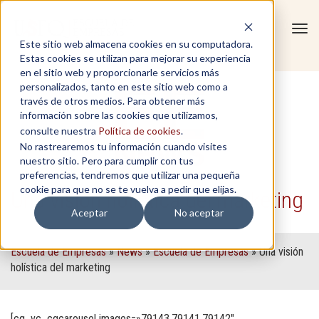
Tog
Este sitio web almacena cookies en su computadora.
navi
Estas cookies se utilizan para mejorar su experiencia
en el sitio web y proporcionarle servicios más
personalizados, tanto en este sitio web como a
través de otros medios. Para obtener más
información sobre las cookies que utilizamos,
consulte nuestra
Política de cookies
.
No rastrearemos tu información cuando visites
nuestro sitio. Pero para cumplir con tus
preferencias, tendremos que utilizar una pequeña
cookie para que no se te vuelva a pedir que elijas.
Una visión holística del marketing
Aceptar
No aceptar
Escuela de Empresas
»
News
»
Escuela de Empresas
»
Una visión
holística del marketing
[cq_vc_cqcarousel images=»79143,79141,79142″