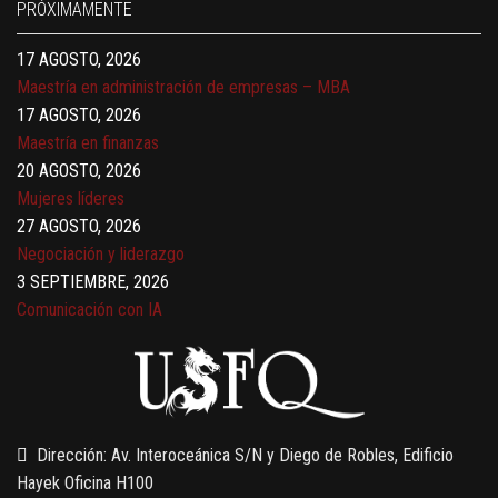
PRÓXIMAMENTE
Gerencia de empresas familiares
17 AGOSTO, 2026
Maestría en administración de empresas – MBA
17 AGOSTO, 2026
Maestría en finanzas
20 AGOSTO, 2026
Mujeres líderes
27 AGOSTO, 2026
Negociación y liderazgo
3 SEPTIEMBRE, 2026
Comunicación con IA
7 SEPTIEMBRE, 2026
Gobernanza de datos
13 AGOSTO, 2026
Finanzas para no financieros
Dirección: Av. Interoceánica S/N y Diego de Robles, Edificio
Hayek Oficina H100