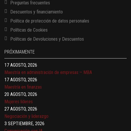
Preguntas frecuentes
Descuentos y financiamiento
Política de protección de datos personales
Políticas de Cookies
13 AGOSTO, 2026
Políticas de Devoluciones y Descuentos
Finanzas para no financieros
17 AGOSTO, 2026
PRÓXIMAMENTE
Gerencia de empresas familiares
17 AGOSTO, 2026
Maestría en administración de empresas – MBA
17 AGOSTO, 2026
Maestría en finanzas
20 AGOSTO, 2026
Mujeres líderes
27 AGOSTO, 2026
Negociación y liderazgo
3 SEPTIEMBRE, 2026
Comunicación con IA