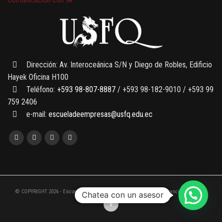
7 SEPTIEMBRE, 2026
Gobernanza de datos
13 AGOSTO, 2026
Finanzas para no financieros
Dirección: Av. Interoceánica S/N y Diego de Robles, Edificio
Hayek Oficina H100
Teléfono:
+593 98-807-8887
/ +593 98-182-9010 / +593 99
759 2406
e-mail:
escueladeempresas@usfq.edu.ec
© COPYRIGHT 2026 - Escuela de Empresas de la Universidad San Francisco de Quito
Chatea con un asesor