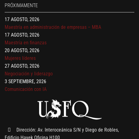
PRÓXIMAMENTE
Gerencia de empresas familiares
17 AGOSTO, 2026
Maestría en administración de empresas – MBA
17 AGOSTO, 2026
Maestría en finanzas
20 AGOSTO, 2026
Mujeres líderes
27 AGOSTO, 2026
Negociación y liderazgo
3 SEPTIEMBRE, 2026
Comunicación con IA
7 SEPTIEMBRE, 2026
Gobernanza de datos
13 AGOSTO, 2026
Finanzas para no financieros
Dirección: Av. Interoceánica S/N y Diego de Robles,
Edificio Hayek Oficina H100