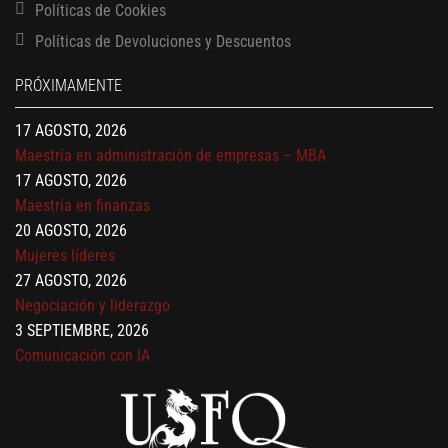
Políticas de Cookies
13 AGOSTO, 2026
Finanzas para no financieros
Políticas de Devoluciones y Descuentos
17 AGOSTO, 2026
PRÓXIMAMENTE
Gerencia de empresas familiares
17 AGOSTO, 2026
Maestría en administración de empresas – MBA
17 AGOSTO, 2026
Maestría en finanzas
20 AGOSTO, 2026
Mujeres líderes
27 AGOSTO, 2026
Negociación y liderazgo
3 SEPTIEMBRE, 2026
Comunicación con IA
7 SEPTIEMBRE, 2026
Gobernanza de datos
13 AGOSTO, 2026
Finanzas para no financieros