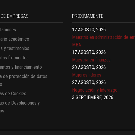
Finanzas para no financieros
17 AGOSTO, 2026
 DE EMPRESAS
PRÓXIMAMENTE
Gerencia de empresas familiares
taciones
17 AGOSTO, 2026
Maestría en administración de e
dario académico
MBA
es y testimonios
17 AGOSTO, 2026
tas frecuentes
Maestría en finanzas
ntos y financiamiento
20 AGOSTO, 2026
Mujeres líderes
ca de protección de datos
27 AGOSTO, 2026
es
Negociación y liderazgo
cas de Cookies
3 SEPTIEMBRE, 2026
cas de Devoluciones y
Comunicación con IA
os
7 SEPTIEMBRE, 2026
Gobernanza de datos
13 AGOSTO, 2026