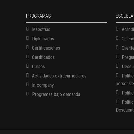
PROGRAMAS
ESCUELA
Maestrías
Acredi
Diplomados
Calen
Certificaciones
Client
Certificados
Pregun
Cursos
Descue
Actividades extracurriculares
Políti
personal
In-company
Políti
Programas bajo demanda
Políti
Descuent