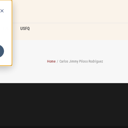
D2L
USFQ
Home
/
Carlos Jimmy Piloso Rodríguez