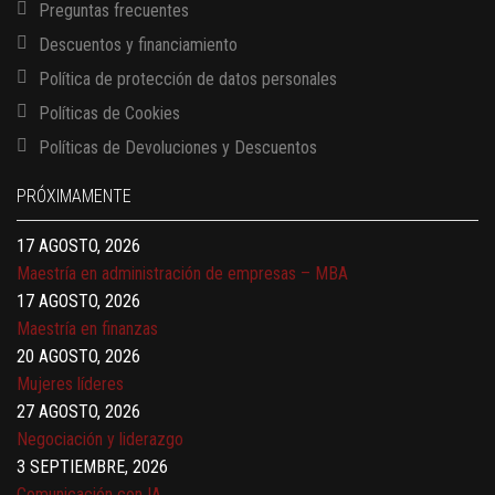
Preguntas frecuentes
Descuentos y financiamiento
Política de protección de datos personales
Políticas de Cookies
13 AGOSTO, 2026
Políticas de Devoluciones y Descuentos
Finanzas para no financieros
17 AGOSTO, 2026
PRÓXIMAMENTE
Gerencia de empresas familiares
17 AGOSTO, 2026
Maestría en administración de empresas – MBA
17 AGOSTO, 2026
Maestría en finanzas
20 AGOSTO, 2026
Mujeres líderes
27 AGOSTO, 2026
Negociación y liderazgo
3 SEPTIEMBRE, 2026
Comunicación con IA