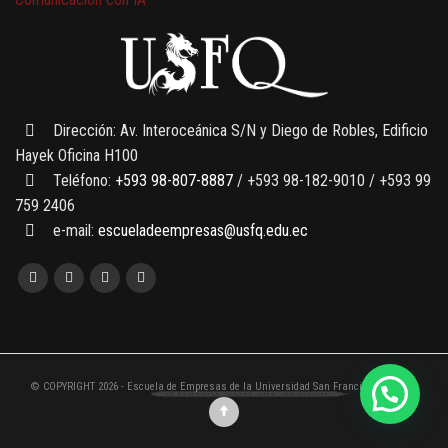
7 SEPTIEMBRE, 2026
Gobernanza de datos
13 AGOSTO, 2026
Finanzas para no financieros
Dirección: Av. Interoceánica S/N y Diego de Robles, Edificio
Hayek Oficina H100
Teléfono:
+593 98-807-8887
/ +593 98-182-9010 / +593 99
759 2406
e-mail:
escueladeempresas@usfq.edu.ec
© COPYRIGHT 2026 - Escuela de Empresas de la Universidad San Francisco de Quito
Chatea con un asesor