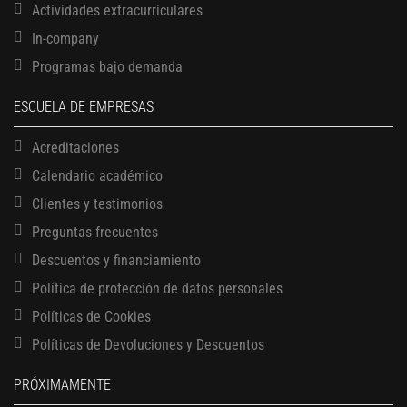
Actividades extracurriculares
In-company
Programas bajo demanda
ESCUELA DE EMPRESAS
Acreditaciones
Calendario académico
Clientes y testimonios
Preguntas frecuentes
Descuentos y financiamiento
Política de protección de datos personales
Políticas de Cookies
13 AGOSTO, 2026
Finanzas para no financieros
Políticas de Devoluciones y Descuentos
17 AGOSTO, 2026
PRÓXIMAMENTE
Gerencia de empresas familiares