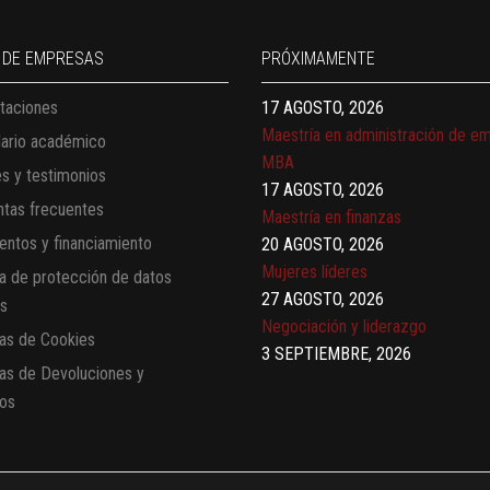
Finanzas para no financieros
17 AGOSTO, 2026
 DE EMPRESAS
PRÓXIMAMENTE
Gerencia de empresas familiares
taciones
17 AGOSTO, 2026
Maestría en administración de e
dario académico
MBA
es y testimonios
17 AGOSTO, 2026
tas frecuentes
Maestría en finanzas
ntos y financiamiento
20 AGOSTO, 2026
Mujeres líderes
ca de protección de datos
27 AGOSTO, 2026
es
Negociación y liderazgo
cas de Cookies
3 SEPTIEMBRE, 2026
cas de Devoluciones y
Comunicación con IA
os
7 SEPTIEMBRE, 2026
Gobernanza de datos
13 AGOSTO, 2026