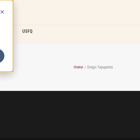
D2L
USFQ
Home
/
Diego Tayupanta