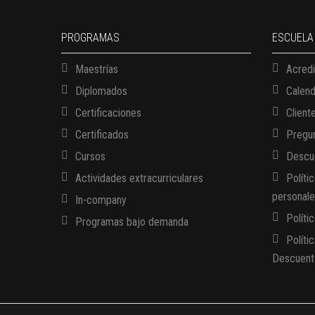
PROGRAMAS
ESCUELA
Maestrías
Acredi
Diplomados
Calen
Certificaciones
Client
Certificados
Pregun
Cursos
Descue
Actividades extracurriculares
Políti
personal
In-company
Políti
Programas bajo demanda
Políti
Descuent