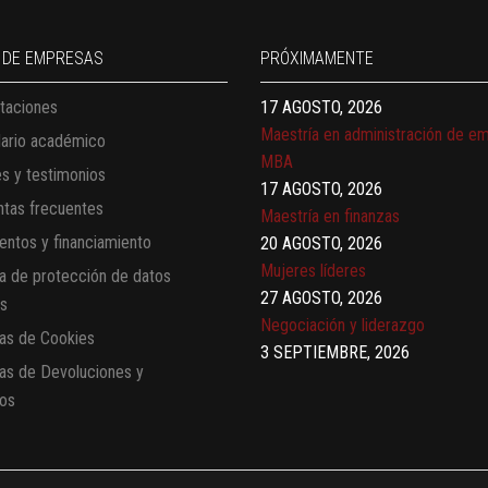
Finanzas para no financieros
17 AGOSTO, 2026
 DE EMPRESAS
PRÓXIMAMENTE
Gerencia de empresas familiares
taciones
17 AGOSTO, 2026
Maestría en administración de e
dario académico
MBA
es y testimonios
17 AGOSTO, 2026
tas frecuentes
Maestría en finanzas
ntos y financiamiento
20 AGOSTO, 2026
Mujeres líderes
ca de protección de datos
27 AGOSTO, 2026
es
Negociación y liderazgo
cas de Cookies
3 SEPTIEMBRE, 2026
cas de Devoluciones y
Comunicación con IA
os
7 SEPTIEMBRE, 2026
Gobernanza de datos
13 AGOSTO, 2026