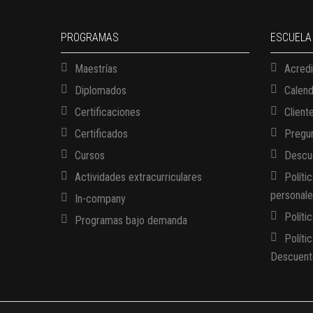
PROGRAMAS
ESCUELA
Maestrías
Acredi
Diplomados
Calen
Certificaciones
Client
Certificados
Pregun
Cursos
Descue
Actividades extracurriculares
Políti
personal
In-company
Políti
Programas bajo demanda
Políti
Descuent