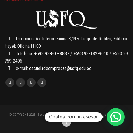
7 SEPTIEMBRE, 2026
Gobernanza de datos
13 AGOSTO, 2026
Finanzas para no financieros
Dirección: Av. Interoceánica S/N y Diego de Robles, Edificio
Hayek Oficina H100
Teléfono:
+593 98-807-8887
/ +593 98-182-9010 / +593 99
759 2406
e-mail:
escueladeempresas@usfq.edu.ec
© COPYRIGHT 2026 - Escuela de Empresas de la Universidad San Francisco de Quito
Chatea con un asesor