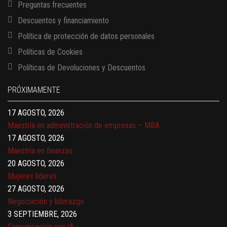
Preguntas frecuentes
Descuentos y financiamiento
Política de protección de datos personales
Políticas de Cookies
13 AGOSTO, 2026
Políticas de Devoluciones y Descuentos
Finanzas para no financieros
17 AGOSTO, 2026
PRÓXIMAMENTE
Gerencia de empresas familiares
17 AGOSTO, 2026
Maestría en administración de empresas – MBA
17 AGOSTO, 2026
Maestría en finanzas
20 AGOSTO, 2026
Mujeres líderes
27 AGOSTO, 2026
Negociación y liderazgo
3 SEPTIEMBRE, 2026
Comunicación con IA