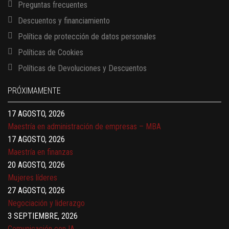
Preguntas frecuentes
Descuentos y financiamiento
Política de protección de datos personales
Políticas de Cookies
13 AGOSTO, 2026
Políticas de Devoluciones y Descuentos
Finanzas para no financieros
17 AGOSTO, 2026
PRÓXIMAMENTE
Gerencia de empresas familiares
17 AGOSTO, 2026
Maestría en administración de empresas – MBA
17 AGOSTO, 2026
Maestría en finanzas
20 AGOSTO, 2026
Mujeres líderes
27 AGOSTO, 2026
Negociación y liderazgo
3 SEPTIEMBRE, 2026
Comunicación con IA