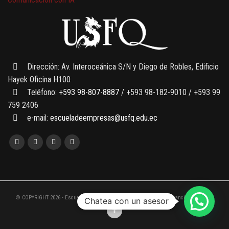
7 SEPTIEMBRE, 2026
Gobernanza de datos
13 AGOSTO, 2026
Finanzas para no financieros
Dirección: Av. Interoceánica S/N y Diego de Robles, Edificio
Hayek Oficina H100
Teléfono:
+593 98-807-8887
/ +593 98-182-9010 / +593 99
759 2406
e-mail:
escueladeempresas@usfq.edu.ec
© COPYRIGHT 2026 - Escuela de Empresas de la Universidad San Francisco de Quito
Chatea con un asesor