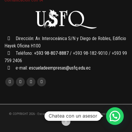
7 SEPTIEMBRE, 2026
Gobernanza de datos
13 AGOSTO, 2026
Finanzas para no financieros
Dirección: Av. Interoceánica S/N y Diego de Robles, Edificio
Hayek Oficina H100
Teléfono:
+593 98-807-8887
/ +593 98-182-9010 / +593 99
759 2406
e-mail:
escueladeempresas@usfq.edu.ec
© COPYRIGHT 2026 - Escuela de Empresas de la Universidad San Francisco de Quito
Chatea con un asesor