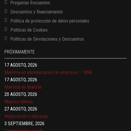
Preguntas frecuentes
Descuentos y financiamiento
Política de protección de datos personales
Políticas de Cookies
13 AGOSTO, 2026
Políticas de Devoluciones y Descuentos
Finanzas para no financieros
17 AGOSTO, 2026
PRÓXIMAMENTE
Gerencia de empresas familiares
17 AGOSTO, 2026
Maestría en administración de empresas – MBA
17 AGOSTO, 2026
Maestría en finanzas
20 AGOSTO, 2026
Mujeres líderes
27 AGOSTO, 2026
Negociación y liderazgo
3 SEPTIEMBRE, 2026
Comunicación con IA