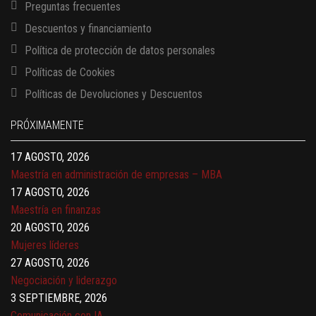
Preguntas frecuentes
Descuentos y financiamiento
Política de protección de datos personales
Políticas de Cookies
13 AGOSTO, 2026
Políticas de Devoluciones y Descuentos
Finanzas para no financieros
17 AGOSTO, 2026
PRÓXIMAMENTE
Gerencia de empresas familiares
17 AGOSTO, 2026
Maestría en administración de empresas – MBA
17 AGOSTO, 2026
Maestría en finanzas
20 AGOSTO, 2026
Mujeres líderes
27 AGOSTO, 2026
Negociación y liderazgo
3 SEPTIEMBRE, 2026
Comunicación con IA