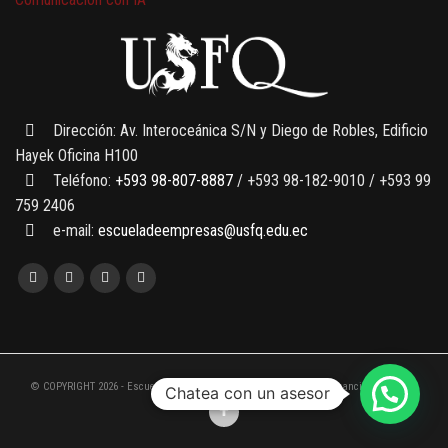
7 SEPTIEMBRE, 2026
Gobernanza de datos
13 AGOSTO, 2026
Finanzas para no financieros
Dirección: Av. Interoceánica S/N y Diego de Robles, Edificio
Hayek Oficina H100
Teléfono:
+593 98-807-8887
/ +593 98-182-9010 / +593 99
759 2406
e-mail:
escueladeempresas@usfq.edu.ec
© COPYRIGHT 2026 - Escuela de Empresas de la Universidad San Francisco de Quito
Chatea con un asesor