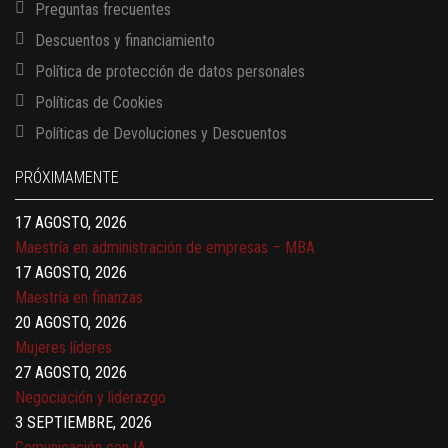
Preguntas frecuentes
Descuentos y financiamiento
Política de protección de datos personales
Políticas de Cookies
13 AGOSTO, 2026
Políticas de Devoluciones y Descuentos
Finanzas para no financieros
17 AGOSTO, 2026
PRÓXIMAMENTE
Gerencia de empresas familiares
17 AGOSTO, 2026
Maestría en administración de empresas – MBA
17 AGOSTO, 2026
Maestría en finanzas
20 AGOSTO, 2026
Mujeres líderes
27 AGOSTO, 2026
Negociación y liderazgo
3 SEPTIEMBRE, 2026
Comunicación con IA