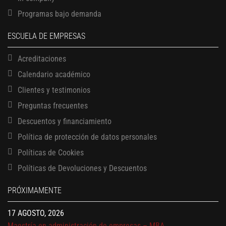
Programas bajo demanda
ESCUELA DE EMPRESAS
Acreditaciones
Calendario académico
Clientes y testimonios
Preguntas frecuentes
Descuentos y financiamiento
Política de protección de datos personales
Políticas de Cookies
13 AGOSTO, 2026
Finanzas para no financieros
Políticas de Devoluciones y Descuentos
17 AGOSTO, 2026
PRÓXIMAMENTE
Gerencia de empresas familiares
17 AGOSTO, 2026
Maestría en administración de empresas – MBA