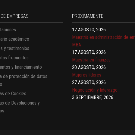
Finanzas para no financieros
17 AGOSTO, 2026
 DE EMPRESAS
PRÓXIMAMENTE
Gerencia de empresas familiares
taciones
17 AGOSTO, 2026
Maestría en administración de e
dario académico
MBA
es y testimonios
17 AGOSTO, 2026
tas frecuentes
Maestría en finanzas
ntos y financiamiento
20 AGOSTO, 2026
Mujeres líderes
ca de protección de datos
27 AGOSTO, 2026
es
Negociación y liderazgo
cas de Cookies
3 SEPTIEMBRE, 2026
cas de Devoluciones y
Comunicación con IA
os
7 SEPTIEMBRE, 2026
Gobernanza de datos
13 AGOSTO, 2026