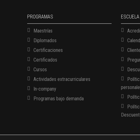
PROGRAMAS
ESCUELA
Maestrías
Acredi
Diplomados
Calen
Certificaciones
Client
Certificados
Pregun
Cursos
Descue
Actividades extracurriculares
Políti
personal
In-company
Políti
Programas bajo demanda
Políti
Descuent