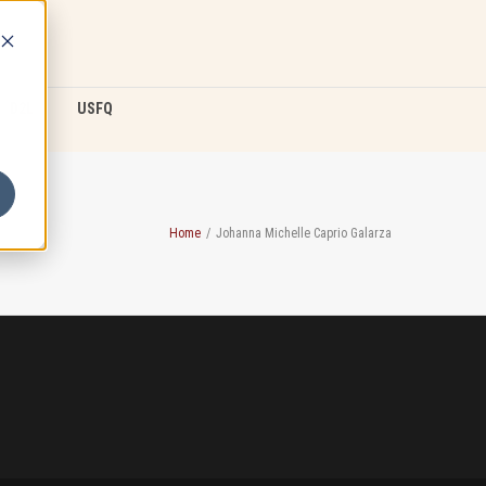
D2L
USFQ
Home
/
Johanna Michelle Caprio Galarza