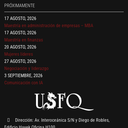
PRÓXIMAMENTE
Gerencia de empresas familiares
17 AGOSTO, 2026
Maestría en administración de empresas – MBA
17 AGOSTO, 2026
Maestría en finanzas
20 AGOSTO, 2026
Mujeres líderes
27 AGOSTO, 2026
Negociación y liderazgo
3 SEPTIEMBRE, 2026
Comunicación con IA
7 SEPTIEMBRE, 2026
Gobernanza de datos
13 AGOSTO, 2026
Finanzas para no financieros
Dirección: Av. Interoceánica S/N y Diego de Robles,
Edificio Hayek Oficina H100