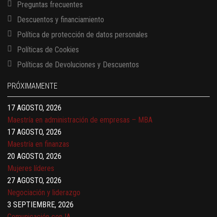
Preguntas frecuentes
Descuentos y financiamiento
Política de protección de datos personales
Políticas de Cookies
13 AGOSTO, 2026
Políticas de Devoluciones y Descuentos
Finanzas para no financieros
17 AGOSTO, 2026
PRÓXIMAMENTE
Gerencia de empresas familiares
17 AGOSTO, 2026
Maestría en administración de empresas – MBA
17 AGOSTO, 2026
Maestría en finanzas
20 AGOSTO, 2026
Mujeres líderes
27 AGOSTO, 2026
Negociación y liderazgo
3 SEPTIEMBRE, 2026
Comunicación con IA