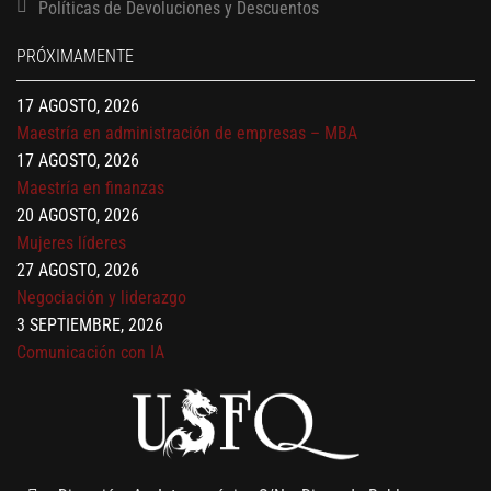
Finanzas para no financieros
Políticas de Devoluciones y Descuentos
17 AGOSTO, 2026
PRÓXIMAMENTE
Gerencia de empresas familiares
17 AGOSTO, 2026
Maestría en administración de empresas – MBA
17 AGOSTO, 2026
Maestría en finanzas
20 AGOSTO, 2026
Mujeres líderes
27 AGOSTO, 2026
Negociación y liderazgo
3 SEPTIEMBRE, 2026
Comunicación con IA
7 SEPTIEMBRE, 2026
Gobernanza de datos
13 AGOSTO, 2026
Finanzas para no financieros