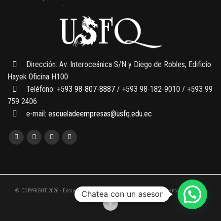
Finanzas para no financieros
Dirección: Av. Interoceánica S/N y Diego de Robles, Edificio
Hayek Oficina H100
Teléfono:
+593 98-807-8887
/ +593 98-182-9010 / +593 99
759 2406
e-mail:
escueladeempresas@usfq.edu.ec
© COPYRIGHT 2026 - Escuela de Empresas de la Universidad San Francisco de Quito
Chatea con un asesor