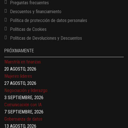
Preguntas frecuentes
13 AGOSTO, 2026
Descuentos y financiamiento
Finanzas para no financieros
Política de protección de datos personales
17 AGOSTO, 2026
Políticas de Cookies
Gerencia de empresas familiares
17 AGOSTO, 2026
Políticas de Devoluciones y Descuentos
Maestría en administración de empresas – MBA
PRÓXIMAMENTE
17 AGOSTO, 2026
Maestría en finanzas
20 AGOSTO, 2026
Mujeres líderes
27 AGOSTO, 2026
Negociación y liderazgo
3 SEPTIEMBRE, 2026
Comunicación con IA
7 SEPTIEMBRE, 2026
Gobernanza de datos
13 AGOSTO, 2026