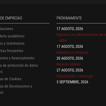
Finanzas para no financieros
17 AGOSTO, 2026
Gerencia de empresas familiare
 DE EMPRESAS
PRÓXIMAMENTE
17 AGOSTO, 2026
Maestría en administración de 
itaciones
– MBA
17 AGOSTO, 2026
dario académico
Maestría en finanzas
es y testimonios
20 AGOSTO, 2026
ntas frecuentes
Mujeres líderes
entos y financiamiento
27 AGOSTO, 2026
ca de protección de datos
Negociación y liderazgo
3 SEPTIEMBRE, 2026
es
Comunicación con IA
cas de Cookies
7 SEPTIEMBRE, 2026
cas de Devoluciones y
Gobernanza de datos
os
13 AGOSTO, 2026
Finanzas para no financieros