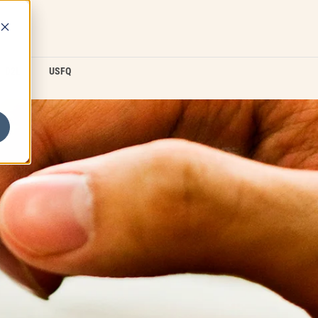
D2L
USFQ