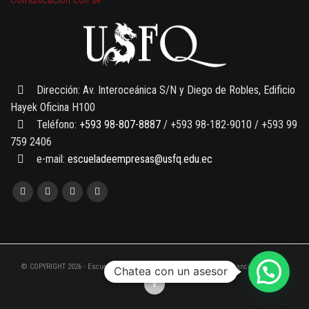
7 SEPTIEMBRE, 2026
Gobernanza de datos
13 AGOSTO, 2026
Finanzas para no financieros
Dirección: Av. Interoceánica S/N y Diego de Robles, Edificio
Hayek Oficina H100
Teléfono:
+593 98-807-8887
/ +593 98-182-9010 / +593 99
759 2406
e-mail:
escueladeempresas@usfq.edu.ec
© COPYRIGHT 2026 - Escuela de Empresas de la Universidad San Francisco de Quito
Chatea con un asesor