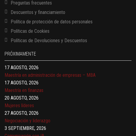
Preguntas frecuentes
Descuentos y financiamiento
Política de protección de datos personales
Políticas de Cookies
13 AGOSTO, 2026
Políticas de Devoluciones y Descuentos
Finanzas para no financieros
17 AGOSTO, 2026
PRÓXIMAMENTE
Gerencia de empresas familiares
17 AGOSTO, 2026
Maestría en administración de empresas – MBA
17 AGOSTO, 2026
Maestría en finanzas
20 AGOSTO, 2026
Mujeres líderes
27 AGOSTO, 2026
Negociación y liderazgo
3 SEPTIEMBRE, 2026
Comunicación con IA