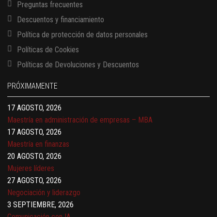
Preguntas frecuentes
Descuentos y financiamiento
Política de protección de datos personales
Políticas de Cookies
13 AGOSTO, 2026
Políticas de Devoluciones y Descuentos
Finanzas para no financieros
17 AGOSTO, 2026
PRÓXIMAMENTE
Gerencia de empresas familiares
17 AGOSTO, 2026
Maestría en administración de empresas – MBA
17 AGOSTO, 2026
Maestría en finanzas
20 AGOSTO, 2026
Mujeres líderes
27 AGOSTO, 2026
Negociación y liderazgo
3 SEPTIEMBRE, 2026
Comunicación con IA