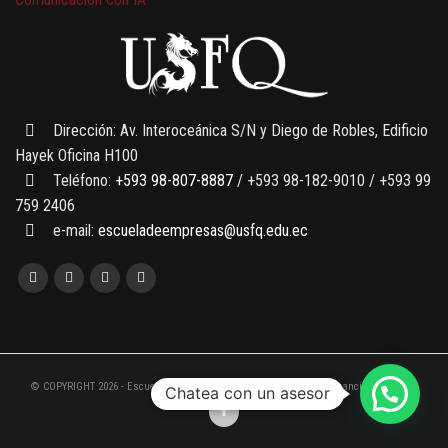
7 SEPTIEMBRE, 2026
Gobernanza de datos
13 AGOSTO, 2026
Finanzas para no financieros
Dirección: Av. Interoceánica S/N y Diego de Robles, Edificio
Hayek Oficina H100
Teléfono:
+593 98-807-8887
/ +593 98-182-9010 / +593 99
759 2406
e-mail:
escueladeempresas@usfq.edu.ec
© COPYRIGHT 2026 - Escuela de Empresas de la Universidad San Francisco de Quito
Chatea con un asesor