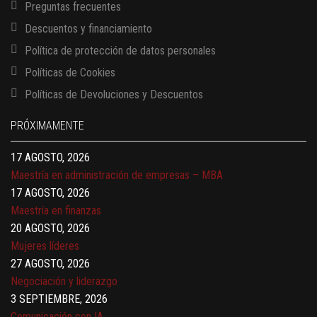
Preguntas frecuentes
Descuentos y financiamiento
Política de protección de datos personales
Políticas de Cookies
13 AGOSTO, 2026
Políticas de Devoluciones y Descuentos
Finanzas para no financieros
17 AGOSTO, 2026
PRÓXIMAMENTE
Gerencia de empresas familiares
17 AGOSTO, 2026
Maestría en administración de empresas – MBA
17 AGOSTO, 2026
Maestría en finanzas
20 AGOSTO, 2026
Mujeres líderes
27 AGOSTO, 2026
Negociación y liderazgo
3 SEPTIEMBRE, 2026
Comunicación con IA